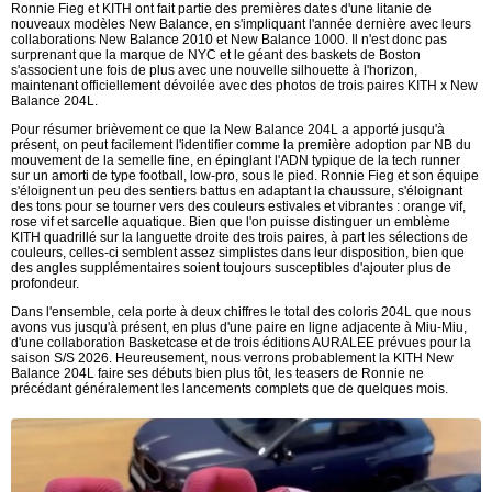
Ronnie Fieg et KITH ont fait partie des premières dates d'une litanie de
nouveaux modèles New Balance, en s'impliquant l'année dernière avec leurs
collaborations New Balance 2010 et New Balance 1000. Il n'est donc pas
surprenant que la marque de NYC et le géant des baskets de Boston
s'associent une fois de plus avec une nouvelle silhouette à l'horizon,
maintenant officiellement dévoilée avec des photos de trois paires KITH x New
Balance 204L.
Pour résumer brièvement ce que la New Balance 204L a apporté jusqu'à
présent, on peut facilement l'identifier comme la première adoption par NB du
mouvement de la semelle fine, en épinglant l'ADN typique de la tech runner
sur un amorti de type football, low-pro, sous le pied. Ronnie Fieg et son équipe
s'éloignent un peu des sentiers battus en adaptant la chaussure, s'éloignant
des tons pour se tourner vers des couleurs estivales et vibrantes : orange vif,
rose vif et sarcelle aquatique. Bien que l'on puisse distinguer un emblème
KITH quadrillé sur la languette droite des trois paires, à part les sélections de
couleurs, celles-ci semblent assez simplistes dans leur disposition, bien que
des angles supplémentaires soient toujours susceptibles d'ajouter plus de
profondeur.
Dans l'ensemble, cela porte à deux chiffres le total des coloris 204L que nous
avons vus jusqu'à présent, en plus d'une paire en ligne adjacente à Miu-Miu,
d'une collaboration Basketcase et de trois éditions AURALEE prévues pour la
saison S/S 2026. Heureusement, nous verrons probablement la KITH New
Balance 204L faire ses débuts bien plus tôt, les teasers de Ronnie ne
précédant généralement les lancements complets que de quelques mois.