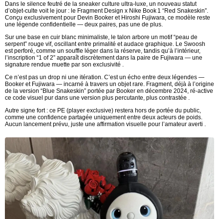
Dans le silence feutré de la sneaker culture ultra-luxe, un nouveau statut
d’objet-culte voit le jour : le Fragment Design x Nike Book 1 “Red Snakeskin”.
Conçu exclusivement pour Devin Booker et Hiroshi Fujiwara, ce modèle reste
une légende confidentielle — deux paires, pas une de plus.
Sur une base en cuir blanc minimaliste, le talon arbore un motif “peau de
serpent” rouge vif, oscillant entre primalité et audace graphique. Le Swoosh
est perforé, comme un souffle léger dans la réserve, tandis qu’à l’intérieur,
l’inscription “1 of 2” apparaît discrètement dans la paire de Fujiwara — une
signature rendue muette par son exclusivité .
Ce n’est pas un drop ni une itération. C’est un écho entre deux légendes —
Booker et Fujiwara — incarné à travers un objet rare. Fragment, déjà à l’origine
de la version “Blue Snakeskin” portée par Booker en décembre 2024, ré‐active
ce code visuel pur dans une version plus percutante, plus contrastée .
Autre signe fort : ce PE (player exclusive) restera hors de portée du public,
comme une confidence partagée uniquement entre deux acteurs de poids.
Aucun lancement prévu, juste une affirmation visuelle pour l’amateur averti .