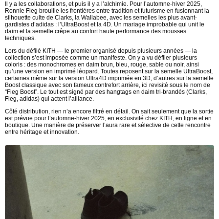
Il y a les collaborations, et puis il y a l’alchimie. Pour l’automne-hiver 2025,
Ronnie Fieg brouille les frontières entre tradition et futurisme en fusionnant la
silhouette culte de Clarks, la Wallabee, avec les semelles les plus avant-
gardistes d’adidas : l’UltraBoost et la 4D. Un mariage improbable qui unit le
daim et la semelle crêpe au confort haute performance des mousses
techniques.
Lors du défilé KITH — le premier organisé depuis plusieurs années — la
collection s’est imposée comme un manifeste. On y a vu défiler plusieurs
coloris : des monochromes en daim brun, bleu, rouge, sable ou noir, ainsi
qu’une version en imprimé léopard. Toutes reposent sur la semelle UltraBoost,
certaines même sur la version Ultra4D imprimée en 3D, d’autres sur la semelle
Boost classique avec son fameux contrefort arrière, ici revisité sous le nom de
“Fieg Boost”. Le tout est signé par des hangtags en daim tri-brandés (Clarks,
Fieg, adidas) qui actent l’alliance.
Côté distribution, rien n’a encore filtré en détail. On sait seulement que la sortie
est prévue pour l’automne-hiver 2025, en exclusivité chez KITH, en ligne et en
boutique. Une manière de préserver l’aura rare et sélective de cette rencontre
entre héritage et innovation.