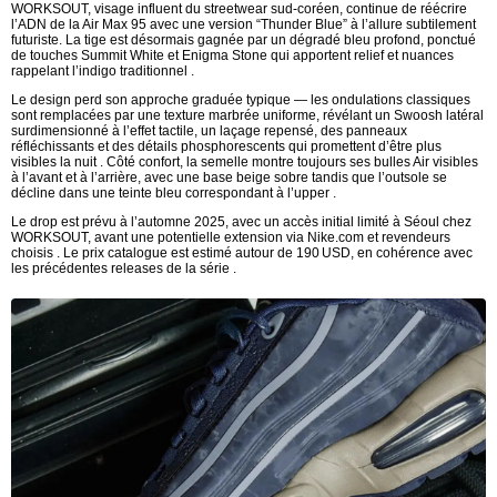
WORKSOUT, visage influent du streetwear sud-coréen, continue de réécrire
l’ADN de la Air Max 95 avec une version “Thunder Blue” à l’allure subtilement
futuriste. La tige est désormais gagnée par un dégradé bleu profond, ponctué
de touches Summit White et Enigma Stone qui apportent relief et nuances
rappelant l’indigo traditionnel .
Le design perd son approche graduée typique — les ondulations classiques
sont remplacées par une texture marbrée uniforme, révélant un Swoosh latéral
surdimensionné à l’effet tactile, un laçage repensé, des panneaux
réfléchissants et des détails phosphorescents qui promettent d’être plus
visibles la nuit . Côté confort, la semelle montre toujours ses bulles Air visibles
à l’avant et à l’arrière, avec une base beige sobre tandis que l’outsole se
décline dans une teinte bleu correspondant à l’upper .
Le drop est prévu à l’automne 2025, avec un accès initial limité à Séoul chez
WORKSOUT, avant une potentielle extension via Nike.com et revendeurs
choisis . Le prix catalogue est estimé autour de 190 USD, en cohérence avec
les précédentes releases de la série .