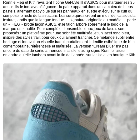
Ronnie Fieg et Kith revisitent l’icône Gel-Lyte III d’ASICS pour marquer ses 35
ans, et ils le font avec élégance : la paire apparaît dans un camaïeu de bleus
pastels, alternant baby blue sur les panneaux en suede et écru sur le cuir qui
compose le reste de la structure. Les surpiqûres créent un motif délicat sous la
texture, tandis que la langue fendue — signature originelle du modèle — porte
un « FIEG » brodé façon ASICS, et le talon arbore sobrement le logo de la
marque en tonalité. Pour compléter l’ensemble, deux jeux de lacets sont
proposés : un plat crème pour une sobriété maitrisée, et un lacet rond bleu,
inspiré des styles trail, pour ceux qui aiment trancher. Ce mélange subtil entre
heritage et innovation visuelle traduit parfaitement l’identité esthétique de Kith :
contemporaine, référentielle et maîtrisée. La version “Cream Blue” n’a pas
encore de date de sortie annoncée, mais le teasing signé Ronnie laisse
entendre qu’elle tombera avant la fin de l’année, sur le site et en boutique Kith.