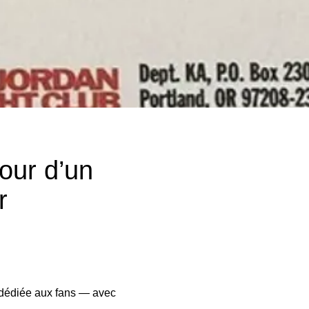
tour d’un
r
 dédiée aux fans — avec