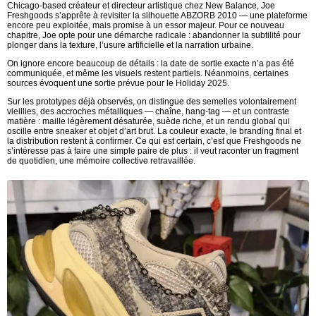
Chicago-based créateur et directeur artistique chez New Balance, Joe
Freshgoods s’apprête à revisiter la silhouette ABZORB 2010 — une plateforme
encore peu exploitée, mais promise à un essor majeur. Pour ce nouveau
chapitre, Joe opte pour une démarche radicale : abandonner la subtilité pour
plonger dans la texture, l’usure artificielle et la narration urbaine.
On ignore encore beaucoup de détails : la date de sortie exacte n’a pas été
communiquée, et même les visuels restent partiels. Néanmoins, certaines
sources évoquent une sortie prévue pour le Holiday 2025.
Sur les prototypes déjà observés, on distingue des semelles volontairement
vieillies, des accroches métalliques — chaîne, hang-tag — et un contraste
matière : maille légèrement désaturée, suède riche, et un rendu global qui
oscille entre sneaker et objet d’art brut. La couleur exacte, le branding final et
la distribution restent à confirmer. Ce qui est certain, c’est que Freshgoods ne
s’intéresse pas à faire une simple paire de plus : il veut raconter un fragment
de quotidien, une mémoire collective retravaillée.