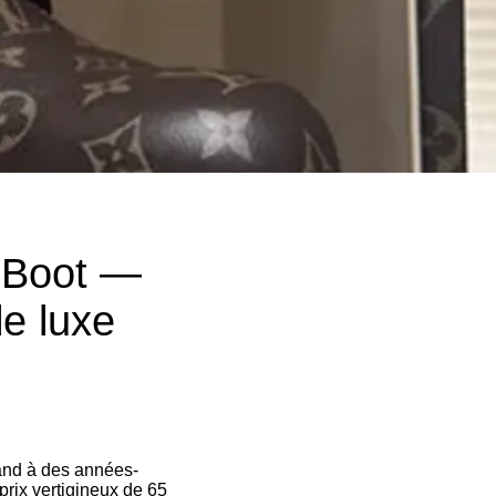
h Boot —
le luxe
land à des années-
prix vertigineux de 65