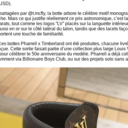
 USD).
artagées par @t.mcfly, la botte arbore le célèbre motif monogr
iche. Mais ce qui justifie réellement ce prix astronomique, c’est la 
arats, tout comme les logos “LV” placés sur la languette intérieur
ussi en or sur le côté latéral du talon, tandis que des lacets fa
tent une touche de familiarité.
es bottes Pharrell x Timberland ont été produites, chacune liv
ue. Cette sortie faisait partie d’une collection plus large Louis
pour célébrer le 50e anniversaire du modèle. Pharrell a déjà c
tamment via Billionaire Boys Club, ou sur des projets solo sans