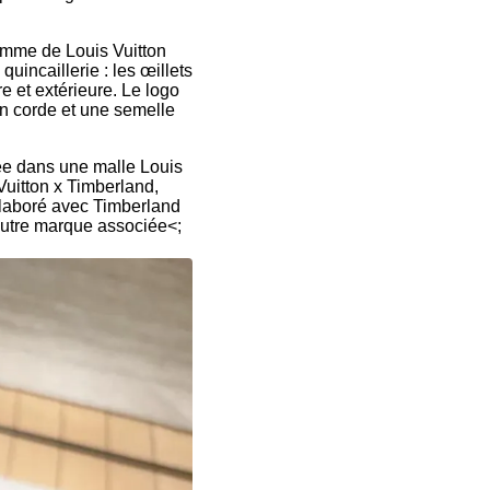
amme de Louis Vuitton
quincaillerie : les œillets
e et extérieure. Le logo
çon corde et une semelle
rée dans une malle Louis
 Vuitton x Timberland,
ollaboré avec Timberland
 autre marque associée<;