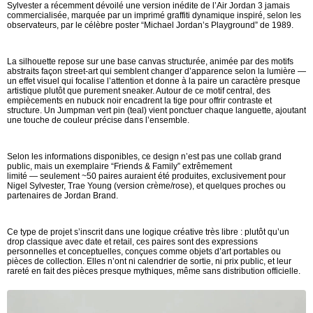
Sylvester a récemment dévoilé une version inédite de l’Air Jordan 3 jamais
commercialisée, marquée par un imprimé graffiti dynamique inspiré, selon les
observateurs, par le célèbre poster “Michael Jordan’s Playground” de 1989.
La silhouette repose sur une base canvas structurée, animée par des motifs
abstraits façon street-art qui semblent changer d’apparence selon la lumière —
un effet visuel qui focalise l’attention et donne à la paire un caractère presque
artistique plutôt que purement sneaker. Autour de ce motif central, des
empiècements en nubuck noir encadrent la tige pour offrir contraste et
structure. Un Jumpman vert pin (teal) vient ponctuer chaque languette, ajoutant
une touche de couleur précise dans l’ensemble.
Selon les informations disponibles, ce design n’est pas une collab grand
public, mais un exemplaire “Friends & Family” extrêmement
limité — seulement ~50 paires auraient été produites, exclusivement pour
Nigel Sylvester, Trae Young (version crème/rose), et quelques proches ou
partenaires de Jordan Brand.
Ce type de projet s’inscrit dans une logique créative très libre : plutôt qu’un
drop classique avec date et retail, ces paires sont des expressions
personnelles et conceptuelles, conçues comme objets d’art portables ou
pièces de collection. Elles n’ont ni calendrier de sortie, ni prix public, et leur
rareté en fait des pièces presque mythiques, même sans distribution officielle.