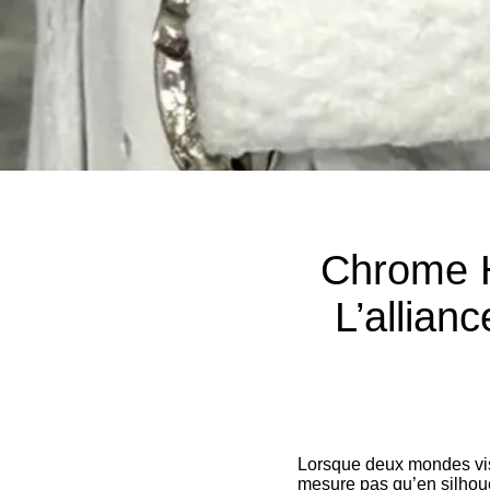
Chrome H
L’allian
Lorsque deux mondes vis
mesure pas qu’en silhouet