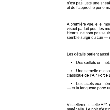
n’est pas juste une snea
et de l’approche perform
À première vue, elle imp
visuel parfait pour les m
Hearts, ne sont pas seule
semble surgir du cuir —
Les détails parlent aussi
• Des œillets en métal 
• Une semelle midsole s
classique de l’Air Force 
• Les lacets eux‑mêmes 
— et la languette porte 
Visuellement, cette AF1 n
matérielle. Le noir n’est 