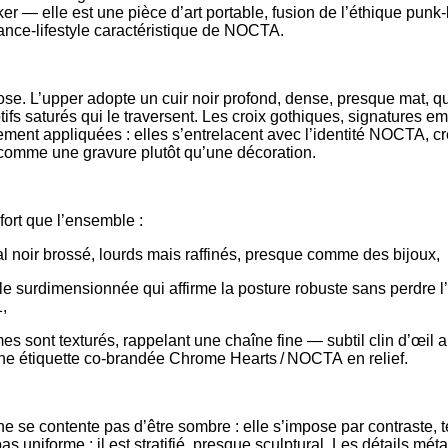
ker — elle est une pièce d’art portable, fusion de l’éthique pun
ance‑lifestyle caractéristique de NOCTA.
ose. L’upper adopte un cuir noir profond, dense, presque mat, 
otifs saturés qui le traversent. Les croix gothiques, signature
ment appliquées : elles s’entrelacent avec l’identité NOCTA, cré
 comme une gravure plutôt qu’une décoration.
 fort que l’ensemble :
noir brossé, lourds mais raffinés, presque comme des bijoux,
urdimensionnée qui affirme la posture robuste sans perdre l’
1,
sont texturés, rappelant une chaîne fine — subtil clin d’œil 
une étiquette co‑brandée Chrome Hearts / NOCTA en relief.
e se contente pas d’être sombre : elle s’impose par contraste, 
pas uniforme : il est stratifié, presque sculptural. Les détails mét