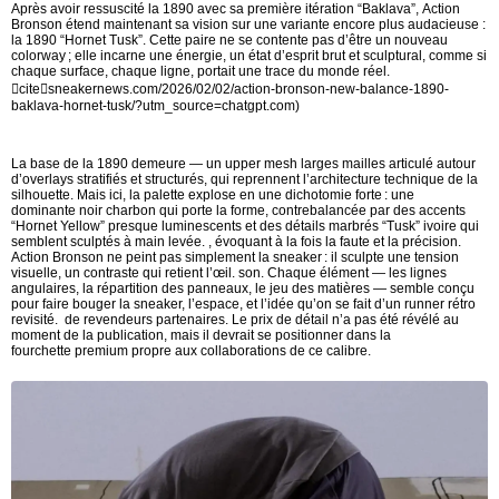
Après avoir ressuscité la 1890 avec sa première itération “Baklava”, Action
Bronson étend maintenant sa vision sur une variante encore plus audacieuse :
la 1890 “Hornet Tusk”. Cette paire ne se contente pas d’être un nouveau
colorway ; elle incarne une énergie, un état d’esprit brut et sculptural, comme si
chaque surface, chaque ligne, portait une trace du monde réel.
citesneakernews.com/2026/02/02/action-bronson-new-balance-1890-
baklava-hornet-tusk/?utm_source=chatgpt.com)
La base de la 1890 demeure — un upper mesh larges mailles articulé autour
d’overlays stratifiés et structurés, qui reprennent l’architecture technique de la
silhouette. Mais ici, la palette explose en une dichotomie forte : une
dominante noir charbon qui porte la forme, contrebalancée par des accents
“Hornet Yellow” presque luminescents et des détails marbrés “Tusk” ivoire qui
semblent sculptés à main levée. , évoquant à la fois la faute et la précision.
Action Bronson ne peint pas simplement la sneaker : il sculpte une tension
visuelle, un contraste qui retient l’œil. son. Chaque élément — les lignes
angulaires, la répartition des panneaux, le jeu des matières — semble conçu
pour faire bouger la sneaker, l’espace, et l’idée qu’on se fait d’un runner rétro
revisité. de revendeurs partenaires. Le prix de détail n’a pas été révélé au
moment de la publication, mais il devrait se positionner dans la
fourchette premium propre aux collaborations de ce calibre.