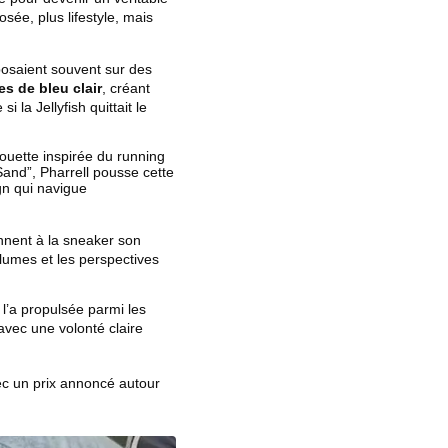
sée, plus lifestyle, mais
posaient souvent sur des
es de bleu clair
, créant
la Jellyfish quittait le
houette inspirée du running
and”, Pharrell pousse cette
gn qui navigue
nent à la sneaker son
lumes et les perspectives
l’a propulsée parmi les
 avec une volonté claire
ec un prix annoncé autour