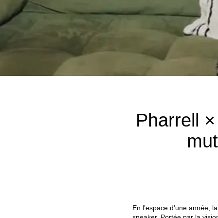
Pharrell ×
mut
En l’espace d’une année, l
sneaker. Portée par la visio