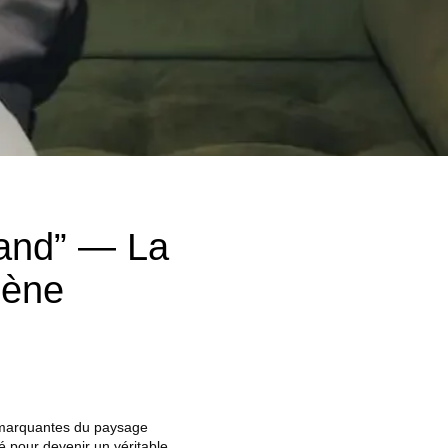
 Sand” — La
mène
 marquantes du paysage
é pour devenir un véritable