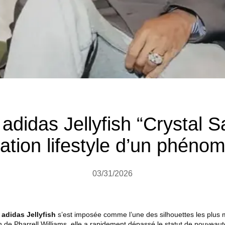
 adidas Jellyfish “Crystal
ation lifestyle d’un phéno
03/31/2026
a
adidas Jellyfish
s’est imposée comme l’une des silhouettes les plus
n de Pharrell Williams, elle a rapidement dépassé le statut de nouveaut