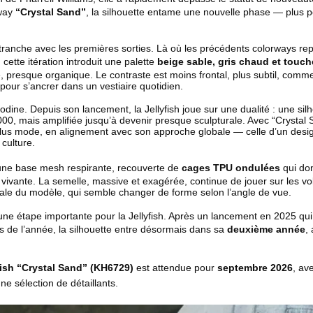
rway
“Crystal Sand”
, la silhouette entame une nouvelle phase — plus po
 tranche avec les premières sorties. Là où les précédents colorways re
 cette itération introduit une palette
beige sable, gris chaud et touch
resque organique. Le contraste est moins frontal, plus subtil, comme si 
pour s’ancrer dans un vestiaire quotidien.
odine. Depuis son lancement, la Jellyfish joue sur une dualité : une sil
, mais amplifiée jusqu’à devenir presque sculpturale. Avec “Crystal S
 plus mode, en alignement avec son approche globale — celle d’un desi
 culture.
: une base mesh respirante, recouverte de
cages TPU ondulées
qui don
 vivante. La semelle, massive et exagérée, continue de jouer sur les vo
ale du modèle, qui semble changer de forme selon l’angle de vue.
e étape importante pour la Jellyfish. Après un lancement en 2025 qui 
s de l’année, la silhouette entre désormais dans sa
deuxième année
,
.
yfish “Crystal Sand” (KH6729)
est attendue pour
septembre 2026
, av
une sélection de détaillants.