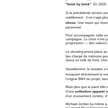
“brick by brick”
. En 2026,
Si la précédente version pos
subtilement : il ne s’agit p
chose
. Une vision qui réso
personnel.
Pour accompagner cette sort
campagne. Le choix n’est pa
progression — des valeurs 
Le shooting prend place a
lieu chargé de mémoire pour
Jeezy en toile de fond. Une
Visuellement, la sneaker s’i
évoquant directement la mati
l’origine BMX du projet, tan
Mais plus que la paire elle
d’une
collection apparel 
d’un mouvement continu, d’
Michael Jordan lui-même a v
qui inscrit Nigel Sylvester d