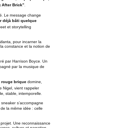
 After Brick”
.
uité. Le message change
r déjà bâti quelque
et et storytelling
lanta, pour incarner la
la constance et la notion de
uré par Harrison Boyce. Un
ompagné par la musique de
 / rouge brique
domine,
e Nigel, vient rappeler
de, stable, intemporelle.
 La sneaker s’accompagne
 de la même idée : celle
u projet. Une reconnaissance
mance, culture et narration