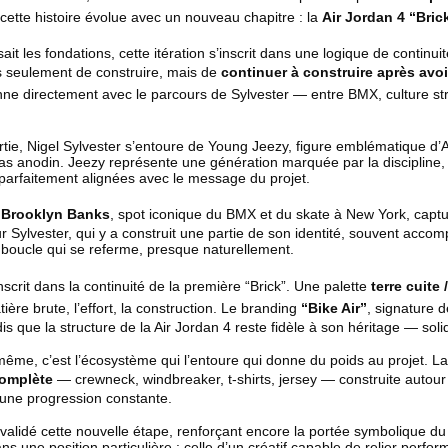
 cette histoire évolue avec un nouveau chapitre : la
Air Jordan 4 “Brick
ait les fondations, cette itération s’inscrit dans une logique de contin
lus seulement de construire, mais de
continuer à construire après avoi
nne directement avec le parcours de Sylvester — entre BMX, culture stre
ie, Nigel Sylvester s’entoure de Young Jeezy, figure emblématique d’At
s anodin. Jeezy représente une génération marquée par la discipline, 
parfaitement alignées avec le message du projet.
u
Brooklyn Banks
, spot iconique du BMX et du skate à New York, capt
 Sylvester, qui y a construit une partie de son identité, souvent acc
 boucle qui se referme, presque naturellement.
nscrit dans la continuité de la première “Brick”. Une palette
terre cuite
ère brute, l’effort, la construction. Le branding
“Bike Air”
, signature d
dis que la structure de la Air Jordan 4 reste fidèle à son héritage — soli
-même, c’est l’écosystème qui l’entoure qui donne du poids au projet.
complète
— crewneck, windbreaker, t-shirts, jersey — construite autour
une progression constante.
alidé cette nouvelle étape, renforçant encore la portée symbolique d
ans une position particulière : celle d’un créatif capable de relier perfor