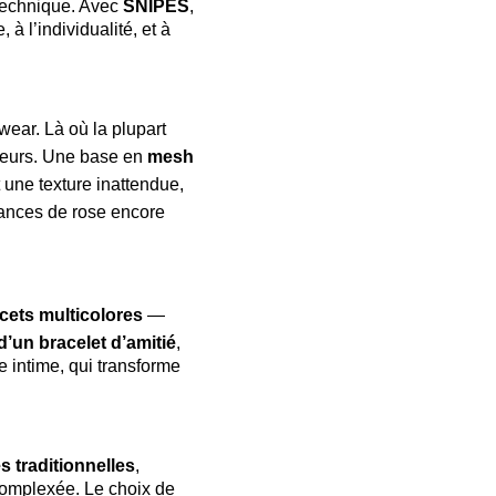
 technique. Avec
SNIPES
,
à l’individualité, et à
wear. Là où la plupart
uleurs. Une base en
mesh
t une texture inattendue,
uances de rose encore
cets multicolores
—
d’un bracelet d’amitié
,
 intime, qui transforme
 traditionnelles
,
complexée. Le choix de