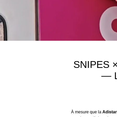
SNIPES × 
— L
À mesure que la
Adistar