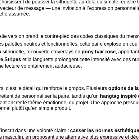
 choisissent de pousser la silhouette au-delà du simple registre
 vecteur de message — une invitation à l’expression personnelle, 
uelle assumée.
cette version prend le contre-pied des codes classiques du mens
es palettes neutres et fonctionnelles, cette paire explose en co
la silhouette, recouverte d’overlays en
pony hair rose
, apportan
e Stripes
et la languette prolongent cette intensité avec des n
ne lecture volontairement audacieuse.
, c’est le détail qui renforce le propos. Plusieurs
options de la
mettent de personnaliser la paire, tandis qu’un
hangtag inspiré 
ent ancrer le thème émotionnel du projet. Une approche presque
onnel plutôt qu’en simple produit.
’inscrit dans une volonté claire :
casser les normes esthétiques
 masculin, en proposant une alternative plus expressive et dé