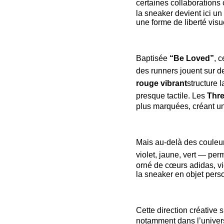
certaines collaborations
la sneaker devient ici un
une forme de liberté vis
Baptisée
“Be Loved”
, 
des runners jouent sur d
rouge vibrant
structure 
presque tactile. Les
Thre
plus marquées, créant u
Mais au-delà des couleurs
violet, jaune, vert — per
orné de cœurs adidas, vi
la sneaker en objet pers
Cette direction créative s
notamment dans l’univers