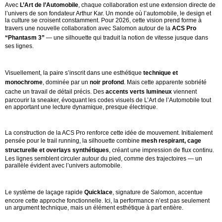
Avec
L’Art de l’Automobile
, chaque collaboration est une extension directe de
l’univers de son fondateur Arthur Kar. Un monde où l’automobile, le design et
la culture se croisent constamment. Pour 2026, cette vision prend forme à
travers une nouvelle collaboration avec Salomon autour de la
ACS Pro
“Phantasm 3”
— une silhouette qui traduit la notion de vitesse jusque dans
ses lignes.
Visuellement, la paire s’inscrit dans une esthétique
technique et
monochrome
, dominée par un
noir profond
. Mais cette apparente sobriété
cache un travail de détail précis. Des
accents verts lumineux
viennent
parcourir la sneaker, évoquant les codes visuels de L’Art de l’Automobile tout
en apportant une lecture dynamique, presque électrique.
La construction de la ACS Pro renforce cette idée de mouvement. Initialement
pensée pour le trail running, la silhouette combine
mesh respirant, cage
structurelle et overlays synthétiques
, créant une impression de flux continu.
Les lignes semblent circuler autour du pied, comme des trajectoires — un
parallèle évident avec l’univers automobile.
Le système de laçage rapide
Quicklace
, signature de Salomon, accentue
encore cette approche fonctionnelle. Ici, la performance n’est pas seulement
un argument technique, mais un élément esthétique à part entière.