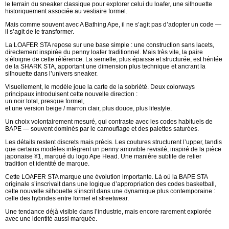
le terrain du sneaker classique pour explorer celui du loafer, une silhouette
historiquement associée au vestiaire formel.
Mais comme souvent avec A Bathing Ape, il ne s’agit pas d’adopter un code —
il s’agit de le transformer.
La LOAFER STA repose sur une base simple : une construction sans lacets,
directement inspirée du penny loafer traditionnel. Mais très vite, la paire
s’éloigne de cette référence. La semelle, plus épaisse et structurée, est héritée
de la SHARK STA, apportant une dimension plus technique et ancrant la
silhouette dans l’univers sneaker.
Visuellement, le modèle joue la carte de la sobriété. Deux colorways
principaux introduisent cette nouvelle direction :
un noir total, presque formel,
et une version beige / marron clair, plus douce, plus lifestyle.
Un choix volontairement mesuré, qui contraste avec les codes habituels de
BAPE — souvent dominés par le camouflage et des palettes saturées.
Les détails restent discrets mais précis. Les coutures structurent l’upper, tandis
que certains modèles intègrent un penny amovible revisité, inspiré de la pièce
japonaise ¥1, marqué du logo Ape Head. Une manière subtile de relier
tradition et identité de marque.
Cette LOAFER STA marque une évolution importante. Là où la BAPE STA
originale s’inscrivait dans une logique d’appropriation des codes basketball,
cette nouvelle silhouette s’inscrit dans une dynamique plus contemporaine :
celle des hybrides entre formel et streetwear.
Une tendance déjà visible dans l’industrie, mais encore rarement explorée
avec une identité aussi marquée.