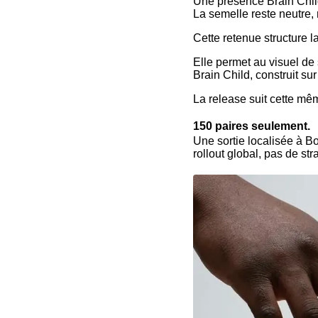
Une présence Brain Chil
La semelle reste neutre, 
Cette retenue structure la
Elle permet au visuel de
Brain Child, construit su
La release suit cette mê
150 paires seulement.
Une sortie localisée à B
rollout global, pas de st