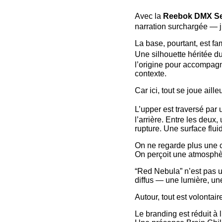
Avec la
Reebok DMX Se
narration surchargée — j
La base, pourtant, est fam
Une silhouette héritée d
l’origine pour accompagn
contexte.
Car ici, tout se joue aille
L’upper est traversé par
l’arrière. Entre les deu
rupture. Une surface flui
On ne regarde plus une c
On perçoit une atmosphè
“Red Nebula” n’est pas u
diffus — une lumière, un
Autour, tout est volontai
Le branding est réduit à l