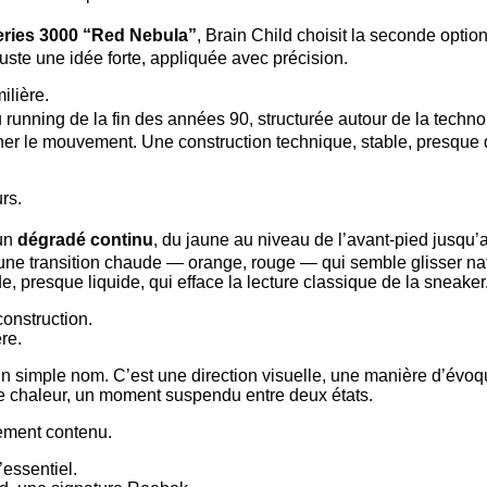
ries 3000 “Red Nebula”
, Brain Child choisit la seconde optio
uste une idée forte, appliquée avec précision.
ilière.
u running de la fin des années 90, structurée autour de la techn
er le mouvement. Une construction technique, stable, presque 
urs.
 un
dégradé continu
, du jaune au niveau de l’avant-pied jusqu’a
x, une transition chaude — orange, rouge — qui semble glisser na
de, presque liquide, qui efface la lecture classique de la sneaker
onstruction.
re.
n simple nom. C’est une direction visuelle, une manière d’évo
e chaleur, un moment suspendu entre deux états.
rement contenu.
’essentiel.