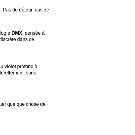
n. Pas de détour, pas de
ologie
DMX
, pensée à
discrète dans ce
u violet profond à
turellement, sans
.
quer quelque chose de