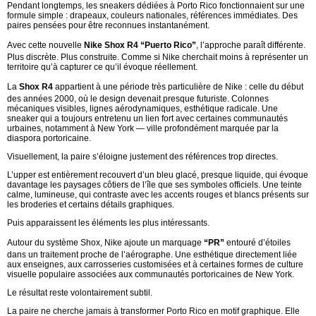
Pendant longtemps, les sneakers dédiées à Porto Rico fonctionnaient sur une
formule simple : drapeaux, couleurs nationales, références immédiates. Des
paires pensées pour être reconnues instantanément.
Avec cette nouvelle
Nike Shox R4 “Puerto Rico”
, l’approche paraît différente.
Plus discrète. Plus construite. Comme si Nike cherchait moins à représenter un
territoire qu’à capturer ce qu’il évoque réellement.
La
Shox R4
appartient à une période très particulière de Nike : celle du début
des années 2000, où le design devenait presque futuriste. Colonnes
mécaniques visibles, lignes aérodynamiques, esthétique radicale. Une
sneaker qui a toujours entretenu un lien fort avec certaines communautés
urbaines, notamment à New York — ville profondément marquée par la
diaspora portoricaine.
Visuellement, la paire s’éloigne justement des références trop directes.
L’upper est entièrement recouvert d’un bleu glacé, presque liquide, qui évoque
davantage les paysages côtiers de l’île que ses symboles officiels. Une teinte
calme, lumineuse, qui contraste avec les accents rouges et blancs présents sur
les broderies et certains détails graphiques.
Puis apparaissent les éléments les plus intéressants.
Autour du système Shox, Nike ajoute un marquage
“PR”
entouré d’étoiles
dans un traitement proche de l’aérographe. Une esthétique directement liée
aux enseignes, aux carrosseries customisées et à certaines formes de culture
visuelle populaire associées aux communautés portoricaines de New York.
Le résultat reste volontairement subtil.
La paire ne cherche jamais à transformer Porto Rico en motif graphique. Elle