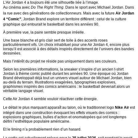
L’Air Jordan 4 a toujours été une silhouette liée à l’image.
Au cinéma avec
Do The Right Thing
. Dans le sport avec Michael Jordan. Dans
la rue avec des générations de collectionneurs. Mais avec la future
Air Jordan
4 “Comic”
, Jordan Brand explore un territoire différent : celui de la culture
graphique qui entourait le basketball dans les années 90.
À première vue, la paire semble presque irréelle.
Une base blanche et gris clair sert de toile à des accents roses
particulièrement vifs. Un choix inhabituel pour une Air Jordan 4, encore plus
lorsqu’il est associé à des détails inspirés directement de l’univers des bandes
dessinées.
Mais l’intérêt du projet ne réside pas uniquement dans ses couleurs.
Selon les premières informations, la sneaker s’inspire d’un ancien t-shirt
Jordan à thème comic publié durant les années 90. Une époque où Jordan
Brand développait déjà tout un univers visuel autour de Michael Jordan, bien
au-delà du terrain. Illustrations exagérées, typographies explosives,
graphismes inspirés des comics américains : le basketball devenait alors un
véritable langage visuel.
Cette Air Jordan 4 semble vouloir réactiver cette énergie.
Le détail le plus marquant apparaît au talon, où le traditionnel logo
Nike Air
est
intégré dans une construction évoquant les effets visuels des comics :
explosions graphiques, bulles d’action et onomatopées qui ont longtemps
défini l’esthétique populaire américaine.
Et le timing n’a probablement rien d’un hasard.
La sortie est actuellement prévue pour le
25 juillet 2026
, soit pendant le week-