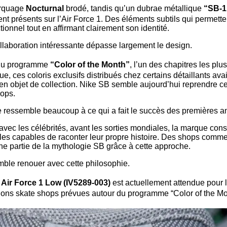
arquage
Nocturnal
brodé, tandis qu’un dubrae métallique
“SB-1
t présents sur l’Air Force 1. Des éléments subtils qui permetten
ionnel tout en affirmant clairement son identité.
ollaboration intéressante dépasse largement le design.
ur du programme
“Color of the Month”
, l’un des chapitres les plus
ue, ces coloris exclusifs distribués chez certains détaillants ava
 en objet de collection. Nike SB semble aujourd’hui reprendre ce
hops.
gie ressemble beaucoup à ce qui a fait le succès des premières 
avec les célébrités, avant les sorties mondiales, la marque const
les capables de raconter leur propre histoire. Des shops comm
ne partie de la mythologie SB grâce à cette approche.
ble renouer avec cette philosophie.
 Air Force 1 Low (IV5289-003)
est actuellement attendue pour 
tions skate shops prévues autour du programme “Color of the M