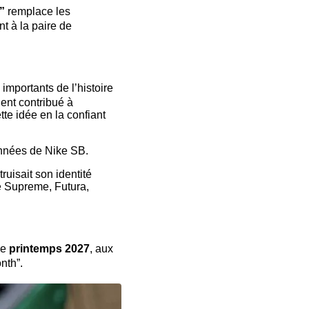
”
remplace les
t à la paire de
 importants de l’histoire
ient contribué à
tte idée en la confiant
années de Nike SB.
ruisait son identité
e Supreme, Futura,
le
printemps 2027
, aux
onth”.