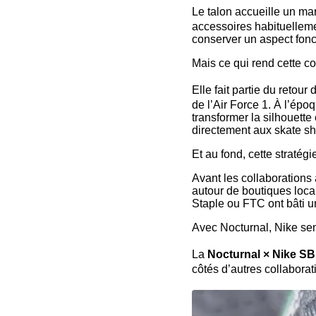
Le talon accueille un m
accessoires habituellemen
conserver un aspect fonct
Mais ce qui rend cette c
Elle fait partie du reto
de l’Air Force 1. À l’époq
transformer la silhouette
directement aux skate s
Et au fond, cette straté
Avant les collaborations 
autour de boutiques loca
Staple ou FTC ont bâti u
Avec Nocturnal, Nike sem
La
Nocturnal × Nike SB
côtés d’autres collabora