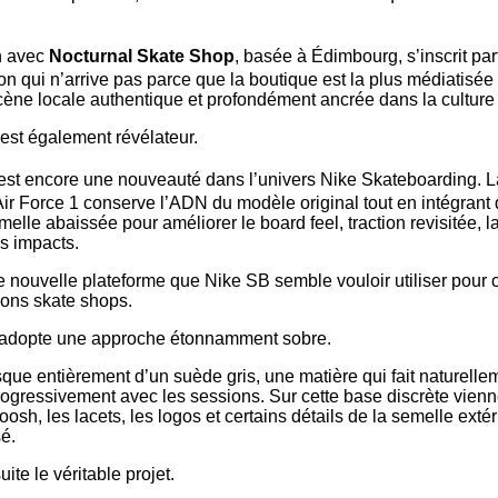
on avec
Nocturnal Skate Shop
, basée à Édimbourg, s’inscrit pa
ion qui n’arrive pas parce que la boutique est la plus médiatis
cène locale authentique et profondément ancrée dans la cultur
 est également révélateur.
est encore une nouveauté dans l’univers Nike Skateboarding. L
’Air Force 1 conserve l’ADN du modèle original tout en intégrant
melle abaissée pour améliorer le board feel, traction revisitée, l
es impacts.
te nouvelle plateforme que Nike SB semble vouloir utiliser pour 
ions skate shops.
 adopte une approche étonnamment sobre.
ue entièrement d’un suède gris, une matière qui fait naturellem
 progressivement avec les sessions. Sur cette base discrète vien
oosh, les lacets, les logos et certains détails de la semelle extér
sé.
ite le véritable projet.