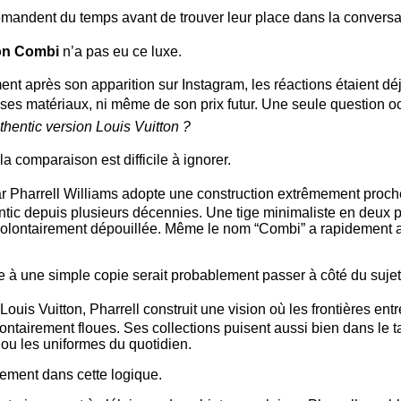
mandent du temps avant de trouver leur place dans la conversa
ton Combi
n’a pas eu ce luxe.
t après son apparition sur Instagram, les réactions étaient dé
 ses matériaux, ni même de son prix futur. Une seule question o
hentic version Louis Vuitton ?
 la comparaison est difficile à ignorer.
ar
Pharrell Williams
adopte une construction extrêmement proche d
ntic depuis plusieurs décennies. Une tige minimaliste en deux
volontairement dépouillée. Même le nom “Combi” a rapidement a
re à une simple copie serait probablement passer à côté du sujet
Louis Vuitton
, Pharrell construit une vision où les frontières entr
ntairement floues. Ses collections puisent aussi bien dans le ta
 ou les uniformes du quotidien.
tement dans cette logique.