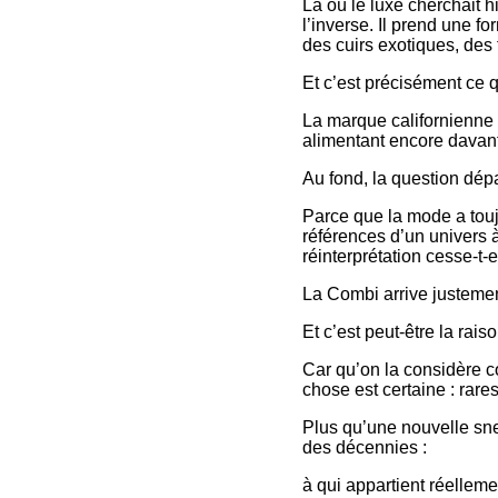
Là où le luxe cherchait h
l’inverse. Il prend une f
des cuirs exotiques, de
Et c’est précisément ce q
La marque californienne 
alimentant encore dava
Au fond, la question dé
Parce que la mode a touj
références d’un univers à
réinterprétation cesse-t
La Combi arrive justemen
Et c’est peut-être la rai
Car qu’on la considère 
chose est certaine : rar
Plus qu’une nouvelle sne
des décennies :
à qui appartient réellem