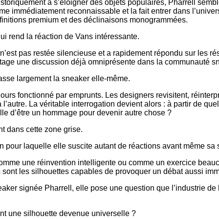
istoriquement à s’éloigner des objets populaires, Pharrell semb
orme immédiatement reconnaissable et la fait entrer dans l’univer
s finitions premium et des déclinaisons monogrammées.
ui rend la réaction de Vans intéressante.
n’est pas restée silencieuse et a rapidement répondu sur les r
ntage une discussion déjà omniprésente dans la communauté s
passe largement la sneaker elle-même.
ours fonctionné par emprunts. Les designers revisitent, réinterp
 l’autre. La véritable interrogation devient alors : à partir de q
-elle d’être un hommage pour devenir autre chose ?
t dans cette zone grise.
son pour laquelle elle suscite autant de réactions avant même sa s
comme une réinvention intelligente ou comme un exercice beauc
es sont les silhouettes capables de provoquer un débat aussi imm
aker signée Pharrell, elle pose une question que l’industrie d
ent une silhouette devenue universelle ?