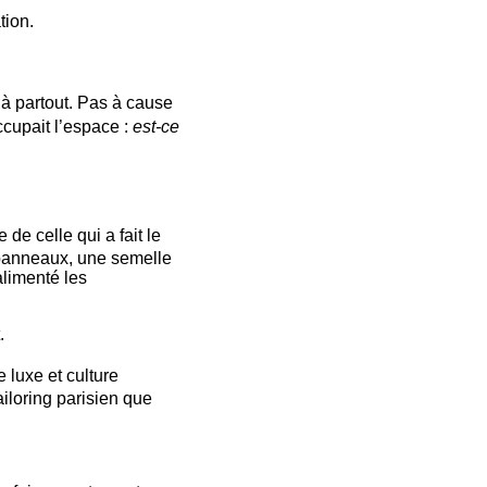
tion.
jà partout. Pas à cause
ccupait l’espace :
est-ce
e celle qui a fait le
 panneaux, une semelle
limenté les
.
e luxe et culture
iloring parisien que