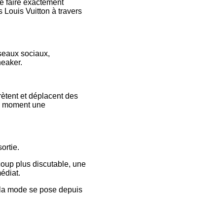
le faire exactement
s Louis Vuitton à travers
éseaux sociaux,
neaker.
rètent et déplacent des
uel moment une
ortie.
oup plus discutable, une
édiat.
e la mode se pose depuis