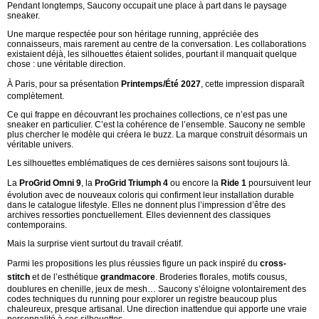
Pendant longtemps, Saucony occupait une place à part dans le paysage
sneaker.
Une marque respectée pour son héritage running, appréciée des
connaisseurs, mais rarement au centre de la conversation. Les collaborations
existaient déjà, les silhouettes étaient solides, pourtant il manquait quelque
chose : une véritable direction.
À Paris, pour sa présentation
Printemps/Été 2027
, cette impression disparaît
complètement.
Ce qui frappe en découvrant les prochaines collections, ce n’est pas une
sneaker en particulier. C’est la cohérence de l’ensemble. Saucony ne semble
plus chercher le modèle qui créera le buzz. La marque construit désormais un
véritable univers.
Les silhouettes emblématiques de ces dernières saisons sont toujours là.
La
ProGrid Omni 9
, la
ProGrid Triumph 4
ou encore la
Ride 1
poursuivent leur
évolution avec de nouveaux coloris qui confirment leur installation durable
dans le catalogue lifestyle. Elles ne donnent plus l’impression d’être des
archives ressorties ponctuellement. Elles deviennent des classiques
contemporains.
Mais la surprise vient surtout du travail créatif.
Parmi les propositions les plus réussies figure un pack inspiré du
cross-
stitch
et de l’esthétique
grandmacore
. Broderies florales, motifs cousus,
doublures en chenille, jeux de mesh… Saucony s’éloigne volontairement des
codes techniques du running pour explorer un registre beaucoup plus
chaleureux, presque artisanal. Une direction inattendue qui apporte une vraie
personnalité à ces silhouettes.