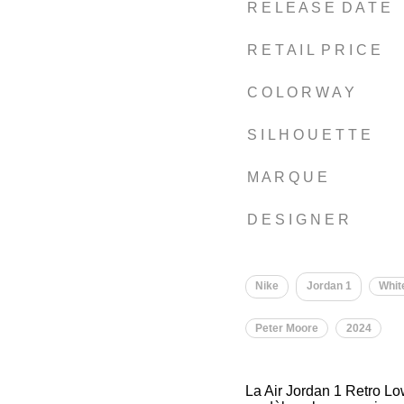
R E L E A S E D A T E
R E T A I L P R I C E
C O L O R W A Y
S I L H O U E T T E
M A R Q U E
D E S I G N E R
Nike
Jordan 1
Whit
Peter Moore
2024
La Air Jordan 1 Retro Low