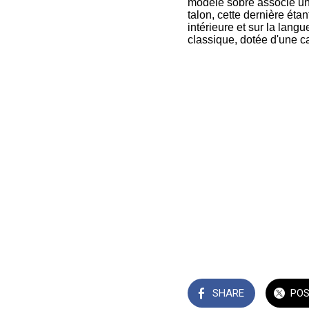
modèle sobre associe une
talon, cette dernière éta
intérieure et sur la lang
classique, dotée d'une c
SHARE
PO