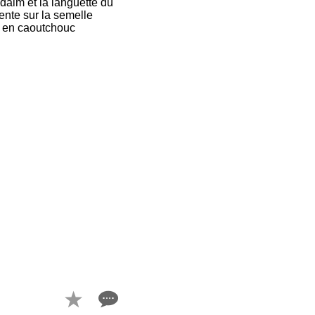
daim et la languette du
ente sur la semelle
le en caoutchouc