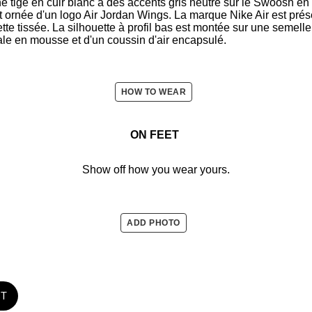
 tige en cuir blanc à des accents gris neutre sur le Swoosh en 
nt ornée d'un logo Air Jordan Wings. La marque Nike Air est prés
uette tissée. La silhouette à profil bas est montée sur une semel
ale en mousse et d'un coussin d'air encapsulé.
HOW TO WEAR
ON FEET
Show off how you wear yours.
ADD PHOTO
ST