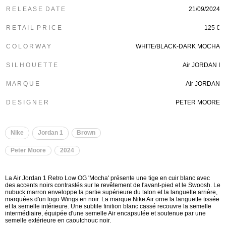
R E L E A S E D A T E
21/09/2024
R E T A I L P R I C E
125 €
C O L O R W A Y
WHITE/BLACK-DARK MOCHA
S I L H O U E T T E
Air JORDAN I
M A R Q U E
Air JORDAN
D E S I G N E R
PETER MOORE
Nike
Jordan 1
Brown
Peter Moore
2024
La Air Jordan 1 Retro Low OG 'Mocha' présente une tige en cuir blanc avec
des accents noirs contrastés sur le revêtement de l'avant-pied et le Swoosh. Le
nubuck marron enveloppe la partie supérieure du talon et la languette arrière,
marquées d'un logo Wings en noir. La marque Nike Air orne la languette tissée
et la semelle intérieure. Une subtile finition blanc cassé recouvre la semelle
intermédiaire, équipée d'une semelle Air encapsulée et soutenue par une
semelle extérieure en caoutchouc noir.