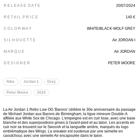
R E L E A S E D A T E
20/07/2024
R E T A I L P R I C E
140 €
C O L O R W A Y
WHITE/BLACK-WOLF GREY
S I L H O U E T T E
Air JORDAN I
M A R Q U E
Air JORDAN
D E S I G N E R
PETER MOORE
Nike
Jordan 1
Grey
Peter Moore
2024
La Air Jordan 1 Retro Low OG 'Barons' célèbre le 30e anniversaire du passage
de Michael Jordan aux Barons de Birmingham, la ligue mineure Double-A
affiliée aux White Sox de Chicago. L'empeigne est en cuir lisse, avec une base
blanche et des superpositions grises à l'avant-pied et au talon. Les accents en
cuir noir se trouvent sur le Swoosh et la languette arrière, marqués du logo
emblématique des Wings. La sneaker est soutenue par une semelle en
caoutchouc avec une semelle Air encapsulée dans le talon.