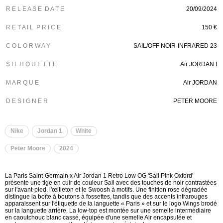
R E L E A S E D A T E
20/09/2024
R E T A I L P R I C E
150 €
C O L O R W A Y
SAIL/OFF NOIR-INFRARED 23
S I L H O U E T T E
Air JORDAN I
M A R Q U E
Air JORDAN
D E S I G N E R
PETER MOORE
Nike
Jordan 1
White
Peter Moore
2024
La Paris Saint-Germain x Air Jordan 1 Retro Low OG 'Sail Pink Oxford'
présente une tige en cuir de couleur Sail avec des touches de noir contrastées
sur l'avant-pied, l'œilleton et le Swoosh à motifs. Une finition rose dégradée
distingue la boîte à boutons à fossettes, tandis que des accents infrarouges
apparaissent sur l'étiquette de la languette « Paris » et sur le logo Wings brodé
sur la languette arrière. La low-top est montée sur une semelle intermédiaire
en caoutchouc blanc cassé, équipée d'une semelle Air encapsulée et