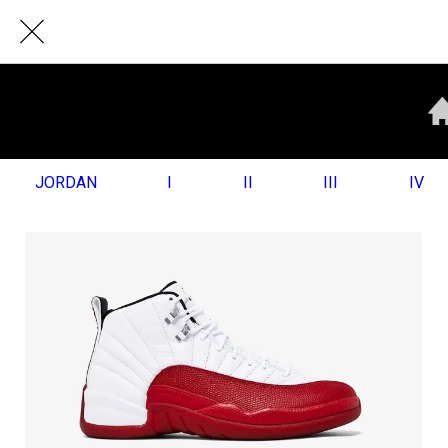
JORDAN
I
II
III
IV