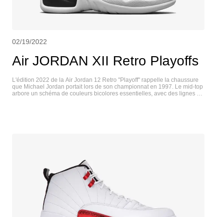
02/19/2022
Air JORDAN XII Retro Playoffs
L'édition 2022 de la Air Jordan 12 Retro "Playoff" rappelle la chaussure
que Michael Jordan portait lors de son championnat en 1997. Le mid-top
arbore un schéma de couleurs bicolores essentielles, avec des lignes de
surpiqûres rayonnantes sur la tige en cuir noir et des superpositions à
texture lézard dans une finition blanche contrastante. Les œillets moulés
de la basket brillent en argent métallisé, tandis que des accents de
couleur cramoisie apparaissent sur la languette brodée Jumpman et la
boucle de talon en toile. Les avantages en termes de performance
comprennent un amorti Zoom Air sur toute la longueur, une plaque de
tige en fibre de carbone et une outsole en caoutchouc avec des cosses
de traction à chevrons sous l'avant-pied et le talon. JORDAN XII LOW