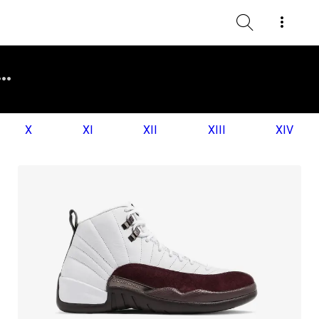
X
XI
XII
XIII
XIV