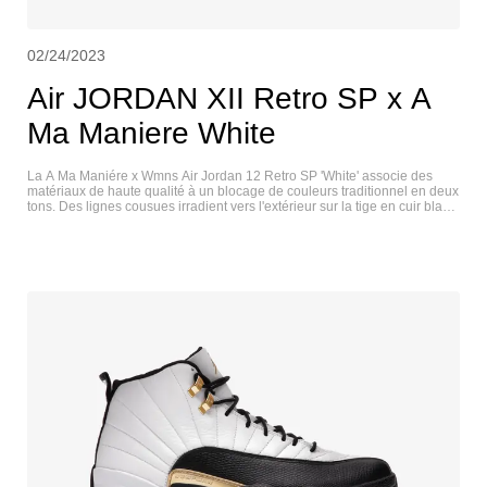
02/24/2023
Air JORDAN XII Retro SP x A
Ma Maniere White
La A Ma Maniére x Wmns Air Jordan 12 Retro SP 'White' associe des
matériaux de haute qualité à un blocage de couleurs traditionnel en deux
tons. Des lignes cousues irradient vers l'extérieur sur la tige en cuir blanc,
renforcée par des empiècements au niveau du médio-pied dans une
teinte bordeaux contrastante. Une doublure textile matelassée recouvre
le col et la semelle intérieure, ramenant un motif de design présenté sur
chacune des collaborations précédentes de la boutique d'Atlanta avec
Jordan. Les marques Jordan et A Ma Maniére dépareillées ornent
chaque languette et talon. La version mi-haute repose sur une semelle
intermédiaire Phylon moelleuse, améliorée par une unité Zoom Air sur
toute la longueur et une plaque de carbone. JORDAN XII RETRO SP