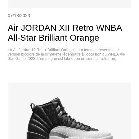
07/13/2023
Air JORDAN XII Retro WNBA
All-Star Brilliant Orange
La Air Jordan 12 Retro 'Brilliant Orange' pour femme présente une
version bicolore de la silhouette légendaire à l'occasion du WNBA All-
Star Game 2023. L'empeigne est fabriquée en cuir noir retourné,
accentué par des lignes de surpiqûres rayonnantes et des
superpositions d'avant-pieds en galets dans une teinte citronnée
audacieuse. Un Jumpman orange brodé orne la languette, tandis que
des étoiles multicolores décorent des semelles d'usure dépareillées en
noir et blanc. La semelle intermédiaire en Phylon offre un amorti Zoom
Air sur toute la longueur et une tige en fibre de carbone pour la stabilité
du médio-pied. La semelle extérieure en caoutchouc orange est dotée
de picots de traction à chevrons pour une adhérence optimale. JORDAN
XII LOW