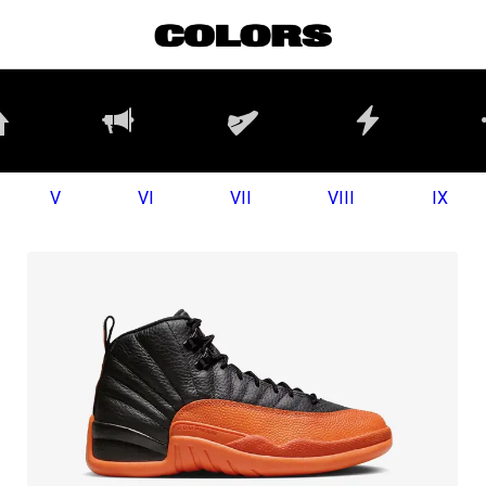
V
VI
VII
VIII
IX