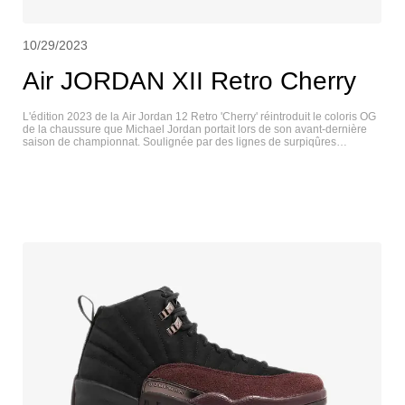
10/29/2023
Air JORDAN XII Retro Cherry
L'édition 2023 de la Air Jordan 12 Retro 'Cherry' réintroduit le coloris OG
de la chaussure que Michael Jordan portait lors de son avant-dernière
saison de championnat. Soulignée par des lignes de surpiqûres
rayonnantes, la tige en cuir blanc est renforcée par des superpositions
texturées en lézard dans une finition écarlate audacieuse. Le logo
Jumpman est brodé en noir sur la languette, assorti à la doublure textile
du col de la chaussure. La chaussure repose sur une semelle
intermédiaire en Phylon avec un amorti Zoom Air sur toute la longueur.
Sous le pied, la semelle extérieure en caoutchouc rouge semi-
translucide révèle des picots d'adhérence à chevrons noirs et une plaque
de tige en fibre de carbone apparente. JORDAN XII LOW