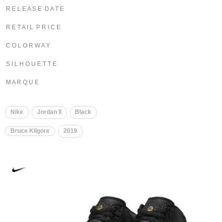
R E L E A S E D A T E
R E T A I L P R I C E
C O L O R W A Y
S I L H O U E T T E
M A R Q U E
Nike
Jordan II
Black
Bruce Kilgore
2019