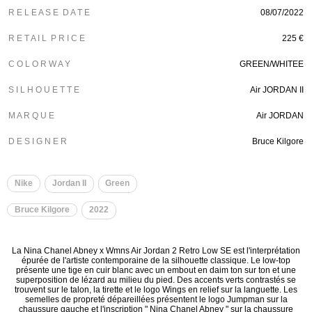
R E L E A S E D A T E
08/07/2022
R E T A I L P R I C E
225 €
C O L O R W A Y
GREEN/WHITEE
S I L H O U E T T E
Air JORDAN II
M A R Q U E
Air JORDAN
D E S I G N E R
Bruce Kilgore
Nike
Jordan II
Green
Bruce Kilgore
2022
La Nina Chanel Abney x Wmns Air Jordan 2 Retro Low SE est l'interprétation
épurée de l'artiste contemporaine de la silhouette classique. Le low-top
présente une tige en cuir blanc avec un embout en daim ton sur ton et une
superposition de lézard au milieu du pied. Des accents verts contrastés se
trouvent sur le talon, la tirette et le logo Wings en relief sur la languette. Les
semelles de propreté dépareillées présentent le logo Jumpman sur la
chaussure gauche et l'inscription " Nina Chanel Abney " sur la chaussure