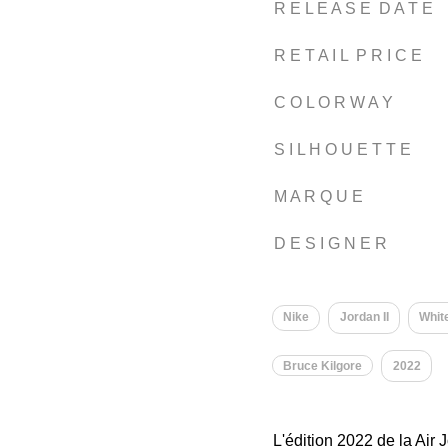
R E L E A S E D A T E
R E T A I L P R I C E
C O L O R W A Y
S I L H O U E T T E
M A R Q U E
D E S I G N E R
Nike
Jordan II
Whit
Bruce Kilgore
2022
L'édition 2022 de la Air