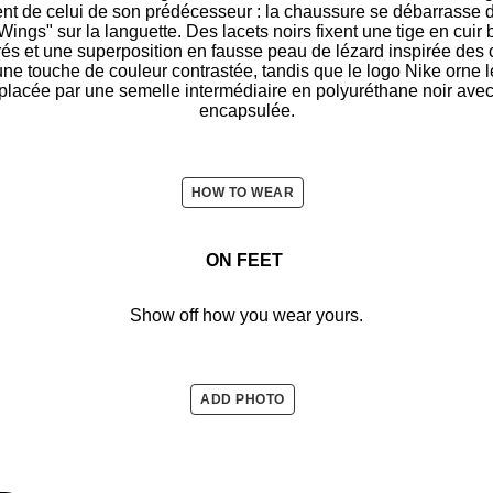
rent de celui de son prédécesseur : la chaussure se débarrasse
"Wings" sur la languette. Des lacets noirs fixent une tige en cuir
rés et une superposition en fausse peau de lézard inspirée des
une touche de couleur contrastée, tandis que le logo Nike orne le
mplacée par une semelle intermédiaire en polyuréthane noir ave
encapsulée.
HOW TO WEAR
ON FEET
Show off how you wear yours.
ADD PHOTO