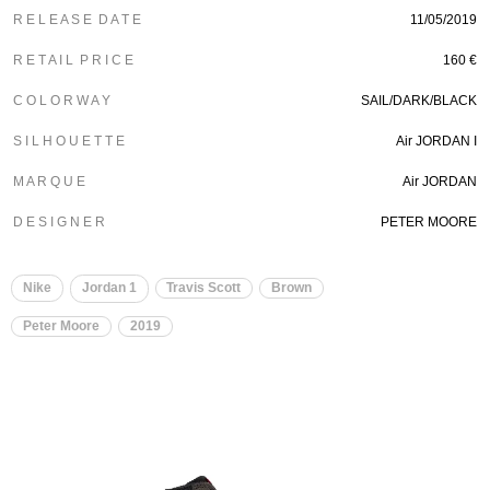
R E L E A S E D A T E
11/05/2019
R E T A I L P R I C E
160 €
C O L O R W A Y
SAIL/DARK/BLACK
S I L H O U E T T E
Air JORDAN I
M A R Q U E
Air JORDAN
D E S I G N E R
PETER MOORE
Nike
Jordan 1
Travis Scott
Brown
Peter Moore
2019