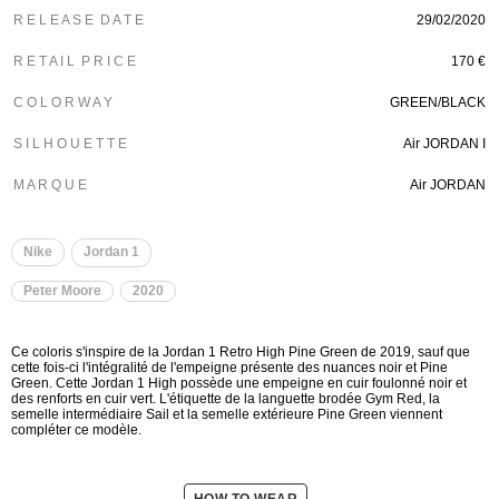
R E L E A S E D A T E
29/02/2020
R E T A I L P R I C E
170 €
C O L O R W A Y
GREEN/BLACK
S I L H O U E T T E
Air JORDAN I
M A R Q U E
Air JORDAN
Nike
Jordan 1
Peter Moore
2020
Ce coloris s'inspire de la Jordan 1 Retro High Pine Green de 2019, sauf que
cette fois-ci l'intégralité de l'empeigne présente des nuances noir et Pine
Green. Cette Jordan 1 High possède une empeigne en cuir foulonné noir et
des renforts en cuir vert. L'étiquette de la languette brodée Gym Red, la
semelle intermédiaire Sail et la semelle extérieure Pine Green viennent
compléter ce modèle.