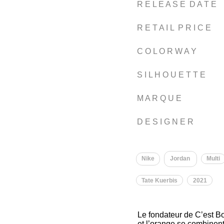
R E L E A S E D A T E
R E T A I L P R I C E
C O L O R W A Y
S I L H O U E T T E
M A R Q U E
D E S I G N E R
Nike
Jordan
Multi
Tate Kuerbis
2021
Le fondateur de C’est 
et l’orange se combinent