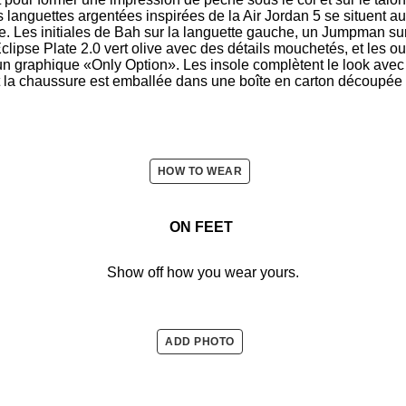
s languettes argentées inspirées de la Air Jordan 5 se situent a
me. Les initiales de Bah sur la languette gauche, un Jumpman sur
lipse Plate 2.0 vert olive avec des détails mouchetés, et les ou
un graphique «Only Option». Les insole complètent le look avec 
 la chaussure est emballée dans une boîte en carton découpée 
HOW TO WEAR
ON FEET
Show off how you wear yours.
ADD PHOTO