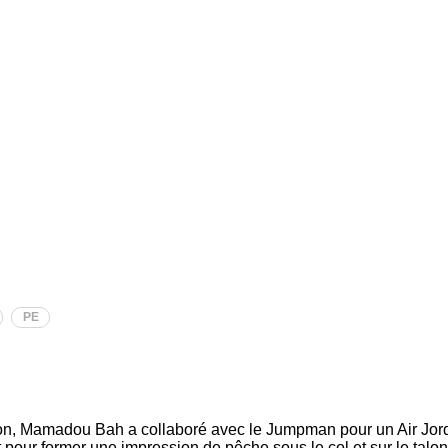
PE
Bon, Mamadou Bah a collaboré avec le Jumpman pour un Air Jor
 pour former une impression de pêche sous le col et sur le talon