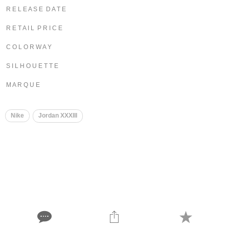
R E L E A S E D A T E
R E T A I L P R I C E
C O L O R W A Y
S I L H O U E T T E
M A R Q U E
Nike
Jordan XXXIII