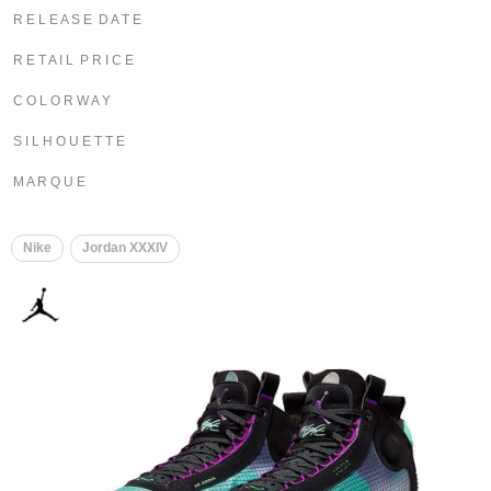
R E L E A S E D A T E
R E T A I L P R I C E
C O L O R W A Y
S I L H O U E T T E
M A R Q U E
Nike
Jordan XXXIV