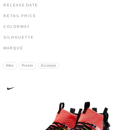
R E L E A S E D A T E
R E T A I L P R I C E
C O L O R W A Y
S I L H O U E T T E
M A R Q U E
Nike
Presto
Acronym