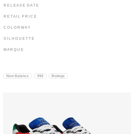
R E L E A S E D A T E
R E T A I L P R I C E
C O L O R W A Y
S I L H O U E T T E
M A R Q U E
New Balance
998
Bodega