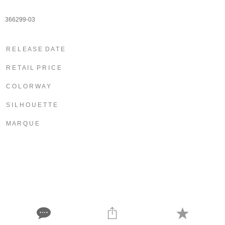
366299-03
R E L E A S E D A T E
R E T A I L P R I C E
C O L O R W A Y
S I L H O U E T T E
M A R Q U E