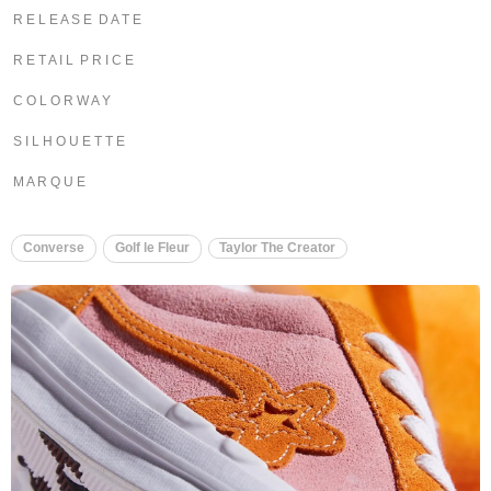
R E L E A S E D A T E
R E T A I L P R I C E
C O L O R W A Y
S I L H O U E T T E
M A R Q U E
Converse
Golf le Fleur
Taylor The Creator