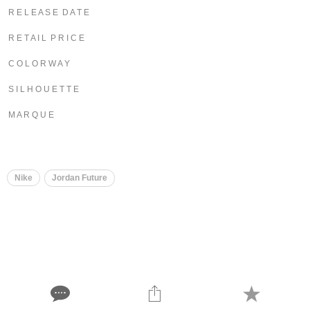
R E L E A S E D A T E
R E T A I L P R I C E
C O L O R W A Y
S I L H O U E T T E
M A R Q U E
Nike
Jordan Future