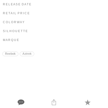
R E L E A S E D A T E
R E T A I L P R I C E
C O L O R W A Y
S I L H O U E T T E
M A R Q U E
Reebok
Aztrek