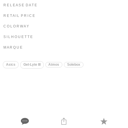
R E L E A S E D A T E
R E T A I L P R I C E
C O L O R W A Y
S I L H O U E T T E
M A R Q U E
Asics
Gel-Lyte III
Atmos
Solebox