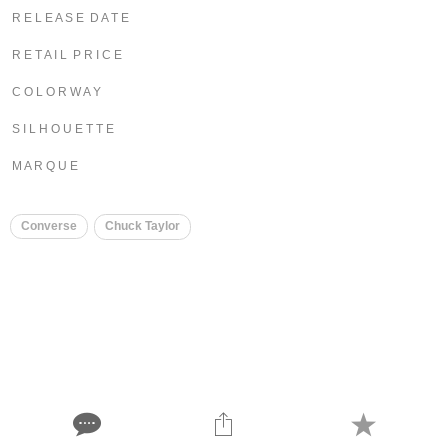
R E L E A S E D A T E
R E T A I L P R I C E
C O L O R W A Y
S I L H O U E T T E
M A R Q U E
Converse
Chuck Taylor