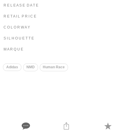
R E L E A S E D A T E
R E T A I L P R I C E
C O L O R W A Y
S I L H O U E T T E
M A R Q U E
​
Adidas
NMD
Human Race