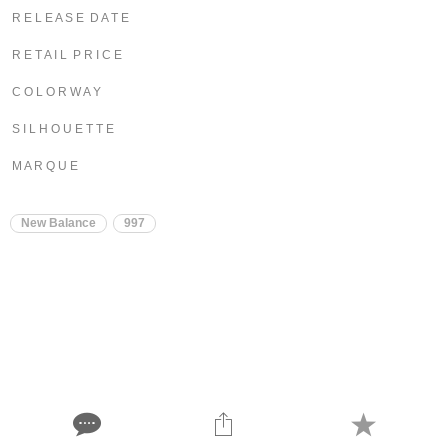
R E L E A S E D A T E
R E T A I L P R I C E
C O L O R W A Y
S I L H O U E T T E
M A R Q U E
New Balance
997