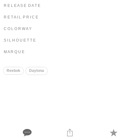
R E L E A S E D A T E
R E T A I L P R I C E
C O L O R W A Y
S I L H O U E T T E
M A R Q U E
Reebok
Daytona