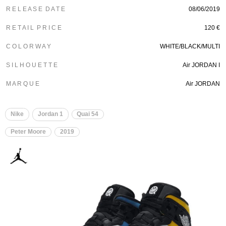
R E L E A S E D A T E
08/06/2019
R E T A I L P R I C E
120 €
C O L O R W A Y
WHITE/BLACK/MULTI
S I L H O U E T T E
Air JORDAN I
M A R Q U E
Air JORDAN
Nike
Jordan 1
Quai 54
Peter Moore
2019