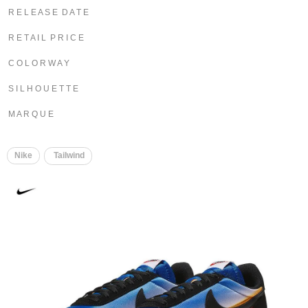
R E L E A S E D A T E
R E T A I L P R I C E
C O L O R W A Y
S I L H O U E T T E
M A R Q U E
Nike
Tailwind