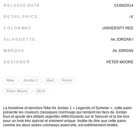
R E L E A S E D A T E
01/06/2014
R E T A I L P R I C E
/ €
C O L O R W A Y
UNIVERSITY RED
S I L H O U E T T E
Air JORDAN I
M A R Q U E
Air JORDAN
D E S I G N E R
PETER MOORE
Nike
Jordan 1
Red
Retro
Peter Moore
2014
La troisième et dernière Nike Air Jordan 1 « Legends of Summer », cette paire
présente les couleurs classiques noir/rouge qui rendent les fans de Jordan
fous et ajoute des détails argentés réfléchissants sur le Swoosh et la toe box
pour un look très spécial et vraiment unique. Inutile de dire que cette paire,
comme les deux autres colorways avant elle, est extrêmement limitée.