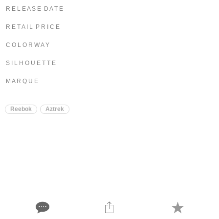
R E L E A S E D A T E
R E T A I L P R I C E
C O L O R W A Y
S I L H O U E T T E
M A R Q U E
Reebok
Aztrek